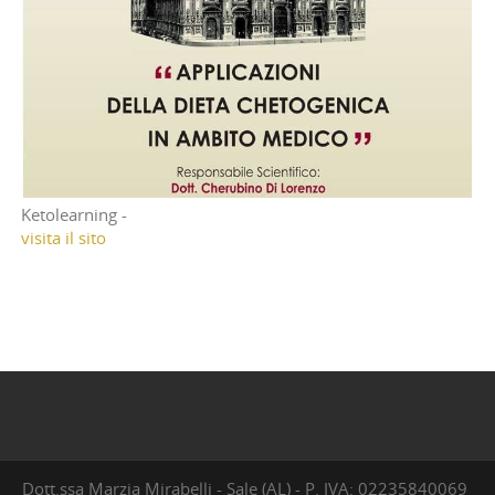
Ketolearning -
visita il sito
Dott.ssa Marzia Mirabelli - Sale (AL) - P. IVA: 02235840069