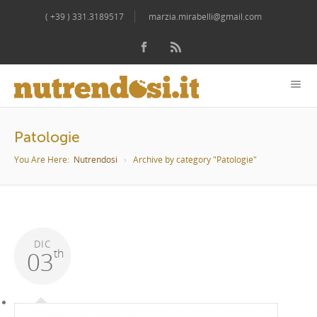
( +39 ) 331.3189517
marzia.mirabelli@gmail.com
Patologie
You Are Here:
Nutrendosi
Archive by category "Patologie"
DIC
th
03