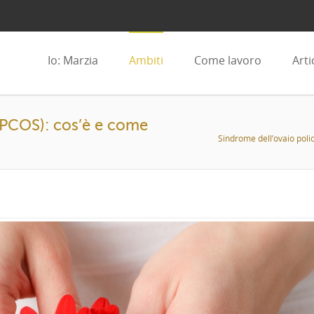
Io: Marzia
Ambiti
Come lavoro
Arti
 (PCOS): cos’è e come
Sindrome dell’ovaio polic