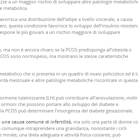
zze a un maggior rischio di sviluppare altre patologie metabolich
e metabolica.
risca una distribuzione dell’adipe a livello viscerale, a causa
ni; questa condizione favorisce lo sviluppo dell’insulino-resisten
 espone le più giovani a un rischio maggiore di sviluppare
e, ma non è ancora chiaro se la PCOS predisponga all’obesità o
 PCOS sono normopeso, ma mostrano le stesse caratteristiche
metabolico che si presenta in un quadro di ovaio policistico ed è l
rità mestruale e altre patologie metaboliche riscontrate in questa
i ormone luteinizzante (LH) può contribuire all’anovulazione; inoltr
ltri ormoni che possono portare allo sviluppo del diabete e
 la PCOS può determinare l’insorgenza del diabete gestazionale.
è una causa comune di infertilità
, ma solo una parte di donne c
ò comunque intraprendere una gravidanza, nonostante i cicli
e mirate, una dieta adeguata e attività fisica costante, può