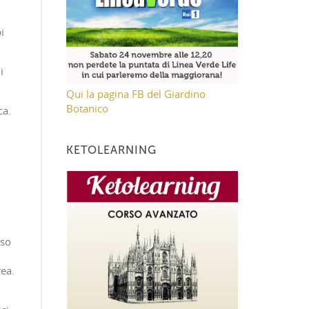
i
i
Qui la pagina FB del Giardino
Botanico
ca.
KETOLEARNING
eso
rea.