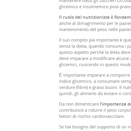
mantenere bassi gli zuccheri circolant
glicemico e insulinemico post-prandi
Il ruolo del nutrizionista è fond
anche al dimagrimento per le pazie
mantenimento del peso nelle pazi
Il suo compito più importante è quel
senza la dieta, quando consuma i pa
questo aspetto perché la dieta deve 
deve imparare a modificare alcune a
glicemici, riuscendo in questo modo
È importante imparare a comporre pi
indice glicemico, a consumare sempr
verdure (fibre) e grassi buoni. Il nut
quindi, gli alimenti da evitare o 
Da non dimenticare
l’importanza de
contribuisce a ridurre il peso corpor
fattori di rischio cardiovascolare.
Se hai bisogno del supporto di un nu