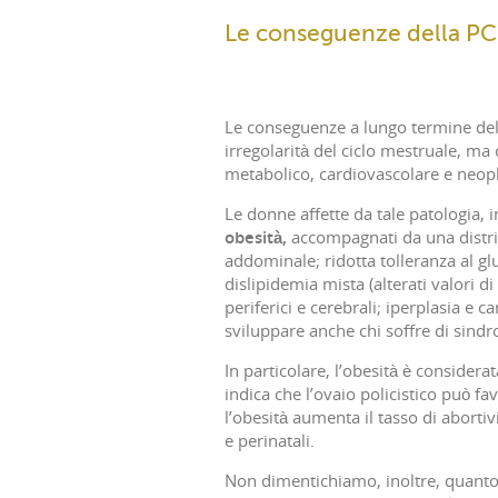
Le conseguenze della P
Le conseguenze a lungo termine della
irregolarità del ciclo mestruale, ma
metabolico, cardiovascolare e neopl
Le donne affette da tale patologia, i
obesità,
accompagnati da una distrib
addominale; ridotta tolleranza al glu
dislipidemia mista (alterati valori di
periferici e cerebrali; iperplasia e
sviluppare anche chi soffre di sind
In particolare, l’obesità è considera
indica che l’ovaio policistico può fa
l’obesità aumenta il tasso di aborti
e perinatali.
Non dimentichiamo, inoltre, quanto