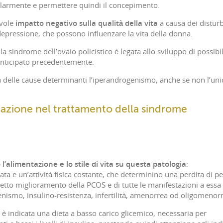
olarmente e permettere quindi il concepimento.
vole
impatto negativo sulla qualità della vita
a causa dei disturb
depressione, che possono influenzare la vita della donna.
a sindrome dell’ovaio policistico è legata allo sviluppo di possibil
anticipato precedentemente.
a delle cause determinanti l’iperandrogenismo, anche se non l’uni
tazione nel trattamento della sindrome
’alimentazione e lo stile di vita su questa patologia
:
ta e un’attività fisica costante, che determinino una perdita di p
tto miglioramento della PCOS e di tutte le manifestazioni a essa
nismo, insulino-resistenza, infertilità, amenorrea od oligomenor
è indicata una dieta a basso carico glicemico, necessaria per