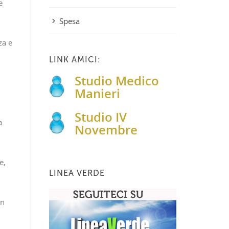
e
Spesa
za e
LINK AMICI:
Studio Medico
Manieri
Studio IV
a
Novembre
e,
LINEA VERDE
on