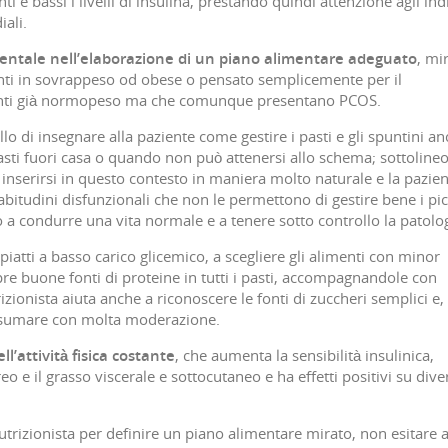
i e bassi i livelli di insulina, prestando quindi attenzione agli ind
ali.
amentale nell’elaborazione di un piano alimentare adeguato
, mi
nti in sovrappeso od obese o pensato semplicemente per il
enti già normopeso ma che comunque presentano PCOS.
lo di insegnare alla paziente come gestire i pasti e gli spuntini a
sti fuori casa o quando non può attenersi allo schema; sottoline
inserirsi in questo contesto in maniera molto naturale e la pazie
bitudini disfunzionali che non le permettono di gestire bene i pic
 a condurre una vita normale e a tenere sotto controllo la patolog
atti a basso carico glicemico, a scegliere gli alimenti con minor
e buone fonti di proteine in tutti i pasti, accompagnandole con
rizionista aiuta anche a riconoscere le fonti di zuccheri semplici e,
consumare con molta moderazione.
ll’attività fisica costante
, che aumenta la sensibilità insulinica,
eo e il grasso viscerale e sottocutaneo e ha effetti positivi su dive
trizionista per definire un piano alimentare mirato, non esitare 