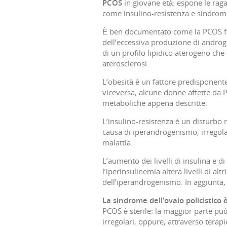
PCOS
in giovane età: espone le raga
come insulino-resistenza e sindrom
È ben documentato come la PCOS favo
dell’eccessiva produzione di androge
di un profilo lipidico aterogeno che
aterosclerosi.
L’obesità è un fattore predisponent
viceversa; alcune donne affette da
metaboliche appena descritte.
L’insulino-resistenza è un disturbo 
causa di iperandrogenismo, irregola
malattia.
L’aumento dei livelli di insulina e d
l’iperinsulinemia altera livelli di a
dell’iperandrogenismo. In aggiunta,
La sindrome dell’ovaio policistico 
PCOS è sterile: la maggior parte pu
irregolari, oppure, attraverso terapi