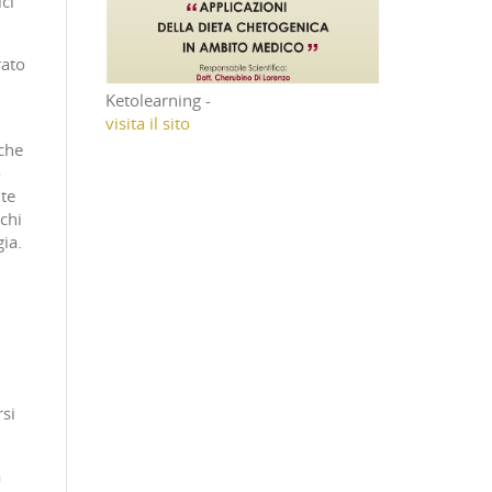
ici
rato
Ketolearning -
visita il sito
nche
o
nte
chi
ia.
rsi
a