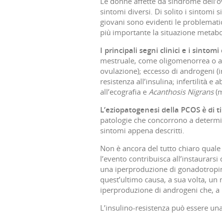
Le donne affette da sindrome dell’o
sintomi diversi. Di solito i sintomi
giovani sono evidenti le problematic
più importante la situazione metabo
I principali segni clinici e i sintom
mestruale, come oligomenorrea o a
ovulazione); eccesso di androgeni (
resistenza all’insulina; infertilità e
all’ecografia e
Acanthosis Nigrans
(m
L’eziopatogenesi della PCOS è di ti
patologie che concorrono a determin
sintomi appena descritti.
Non è ancora del tutto chiaro quale
l’evento contribuisca all’instaurars
una iperproduzione di gonadotropin
quest’ultimo causa, a sua volta, un 
iperproduzione di androgeni che, a l
L’insulino-resistenza può essere un