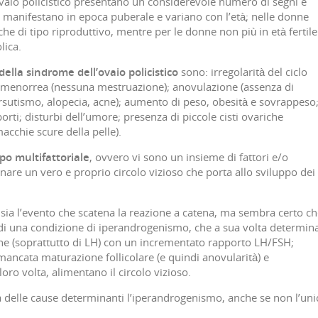
vaio policistico presentano un considerevole numero di segni e
 si manifestano in epoca puberale e variano con l’età; nelle donne
he di tipo riproduttivo, mentre per le donne non più in età fertile
lica.
i della sindrome dell’ovaio policistico
sono: irregolarità del ciclo
menorrea (nessuna mestruazione); anovulazione (assenza di
irsutismo, alopecia, acne); aumento di peso, obesità e sovrappeso
 aborti; disturbi dell’umore; presenza di piccole cisti ovariche
acchie scure della pelle).
po multifattoriale
, ovvero vi sono un insieme di fattori e/o
are un vero e proprio circolo vizioso che porta allo sviluppo dei
 sia l’evento che scatena la reazione a catena, ma sembra certo c
i di una condizione di iperandrogenismo, che a sua volta determin
e (soprattutto di LH) con un incrementato rapporto LH/FSH;
mancata maturazione follicolare (e quindi anovularità) e
oro volta, alimentano il circolo vizioso.
a delle cause determinanti l’iperandrogenismo, anche se non l’uni