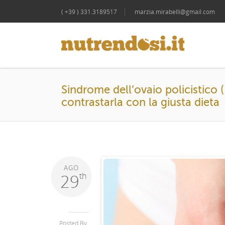
( +39 ) 331.3189517
marzia.mirabelli@gmail.com
Sindrome dell’ovaio policistico
contrastarla con la giusta dieta
AGO
29
th
Posted By