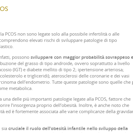
COS
 PCOS non sono legate solo alla possibile infertilità o alle
 comprendono elevati rischi di sviluppare patologie di tipo
astico.
nfatti, possono
sviluppare con maggior probabilità sovrappeso 
uzione del grasso di tipo androide, ovvero soprattutto a livello
cosio (IGT) e diabete mellito di tipo 2; ipertensione arteriosa;
 colesterolo e trigliceridi); aterosclerosi delle coronarie e dei vasi
 carcinoma dell’endometrio. Tutte queste patologie sono quelle che
rome metabolica.
ta una delle più importanti patologie legate alla PCOS, fattore che
vorire l’insorgenza proprio dell’obesità. Inoltre, è anche noto che
vità ed è fortemente associata alle varie complicanze della gravida
 sia
cruciale il ruolo dell’obesità infantile nello sviluppo della