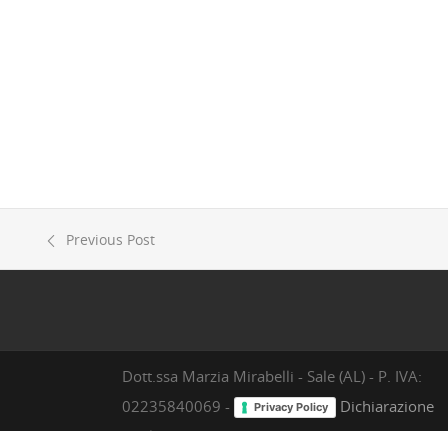
Previous Post
Dott.ssa Marzia Mirabelli - Sale (AL) - P. IVA:
02235840069 -
Dichiarazione
Privacy Policy
Cookie