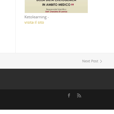
Ketolearning -
visita il sito
Next Post