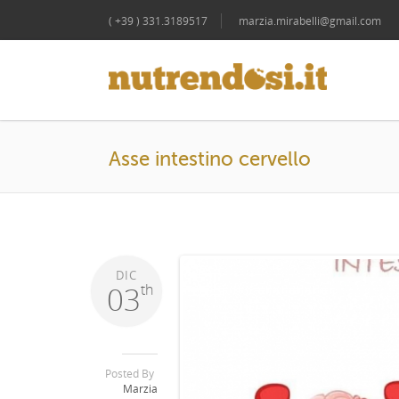
( +39 ) 331.3189517
marzia.mirabelli@gmail.com
Asse intestino cervello
DIC
03
th
Posted By
Marzia