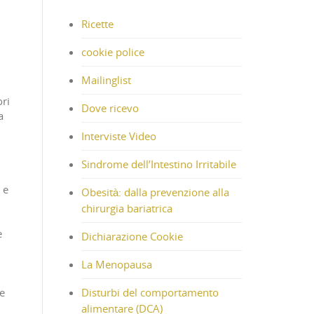
Ricette
cookie police
Mailinglist
ori
Dove ricevo
a
Interviste Video
Sindrome dell’Intestino Irritabile
 e
Obesità: dalla prevenzione alla
chirurgia bariatrica
e
Dichiarazione Cookie
La Menopausa
e
Disturbi del comportamento
alimentare (DCA)