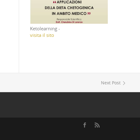
Ketolearning -
visita il sito
Next Post