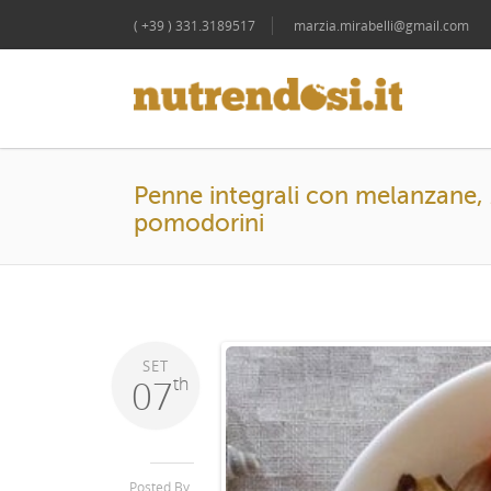
( +39 ) 331.3189517
marzia.mirabelli@gmail.com
Penne integrali con melanzane, 
pomodorini
SET
07
th
Posted By