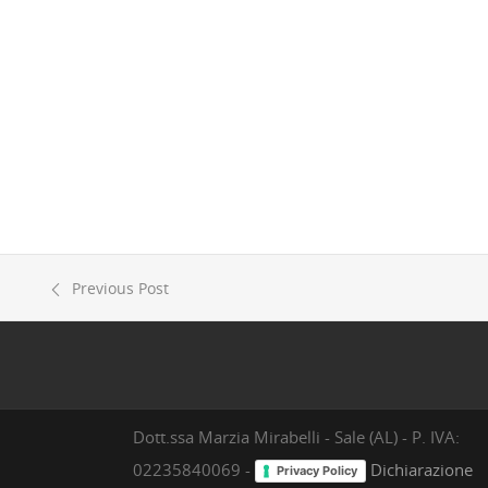
Previous Post
Dott.ssa Marzia Mirabelli - Sale (AL) - P. IVA:
02235840069 -
Dichiarazione
Privacy Policy