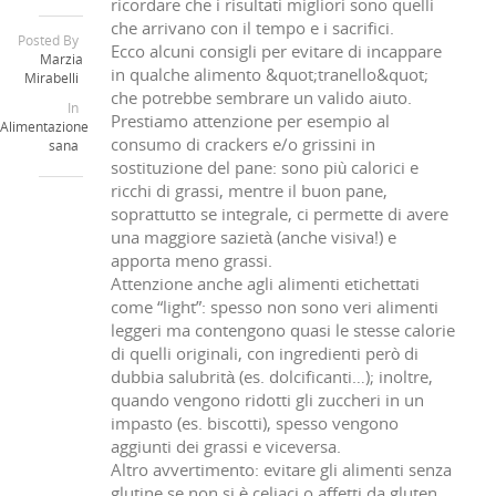
ricordare che i risultati migliori sono quelli
che arrivano con il tempo e i sacrifici.
Posted By
Ecco alcuni consigli per evitare di incappare
Marzia
in qualche alimento &quot;tranello&quot;
Mirabelli
che potrebbe sembrare un valido aiuto.
In
Prestiamo attenzione per esempio al
Alimentazione
consumo di crackers e/o grissini in
sana
sostituzione del pane: sono più calorici e
ricchi di grassi, mentre il buon pane,
soprattutto se integrale, ci permette di avere
una maggiore sazietà (anche visiva!) e
apporta meno grassi.
Attenzione anche agli alimenti etichettati
come “light”: spesso non sono veri alimenti
leggeri ma contengono quasi le stesse calorie
di quelli originali, con ingredienti però di
dubbia salubrità (es. dolcificanti…); inoltre,
quando vengono ridotti gli zuccheri in un
impasto (es. biscotti), spesso vengono
aggiunti dei grassi e viceversa.
Altro avvertimento: evitare gli alimenti senza
glutine se non si è celiaci o affetti da gluten