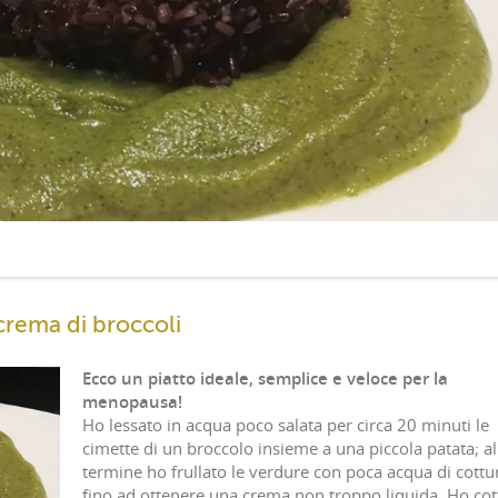
crema di broccoli
Ecco un piatto ideale, semplice e veloce per la
menopausa!
Ho lessato in acqua poco salata per circa 20 minuti le
cimette di un broccolo insieme a una piccola patata; al
termine ho frullato le verdure con poca acqua di cottu
fino ad ottenere una crema non troppo liquida. Ho cot