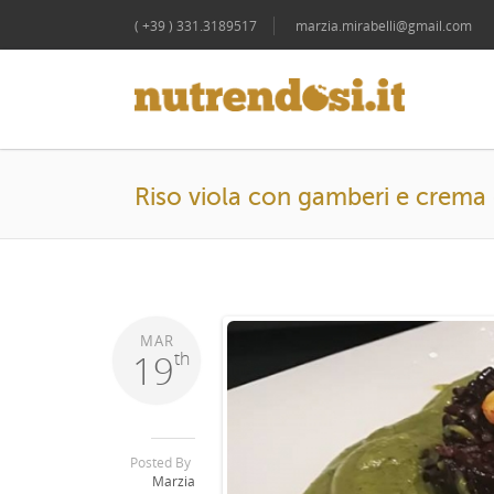
( +39 ) 331.3189517
marzia.mirabelli@gmail.com
Riso viola con gamberi e crema 
MAR
19
th
Posted By
Marzia