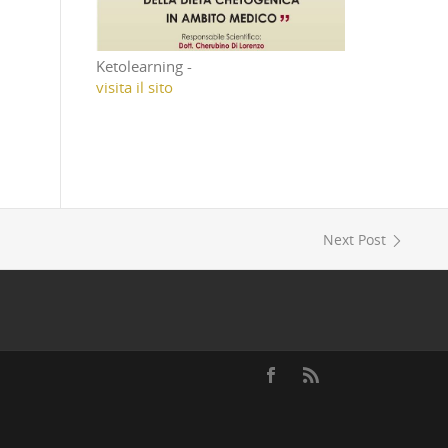
Ketolearning -
visita il sito
Next Post