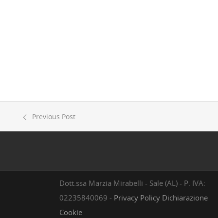
Previous Post
Dott.ssa Marzia Mirabelli - Sale (AL) - P. IVA:
02235840069 -
Privacy Policy
Dichiarazione
Cookie