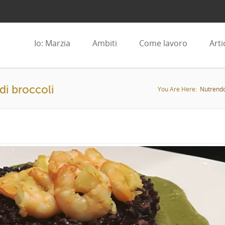
Io: Marzia
Ambiti
Come lavoro
Arti
di broccoli
You Are Here:
Nutrendo