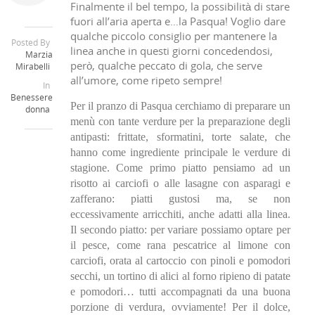
Finalmente il bel tempo, la possibilità di stare
fuori all’aria aperta e…la Pasqua! Voglio dare
qualche piccolo consiglio per mantenere la
Posted By
linea anche in questi giorni concedendosi,
Marzia
però, qualche peccato di gola, che serve
Mirabelli
all’umore, come ripeto sempre!
In
Benessere
Per il pranzo di Pasqua cerchiamo di preparare un
donna
menù con tante verdure per la preparazione degli
antipasti: frittate, sformatini, torte salate, che
hanno come ingrediente principale le verdure di
stagione. Come primo piatto pensiamo ad un
risotto ai carciofi o alle lasagne con asparagi e
zafferano: piatti gustosi ma, se non
eccessivamente arricchiti, anche adatti alla linea.
Il secondo piatto: per variare possiamo optare per
il pesce, come rana pescatrice al limone con
carciofi, orata al cartoccio con pinoli e pomodori
secchi, un tortino di alici al forno ripieno di patate
e pomodori… tutti accompagnati da una buona
porzione di verdura, ovviamente! Per il dolce,