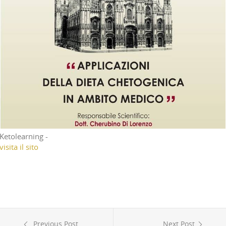
Ketolearning -
visita il sito
Previous Post
Next Post