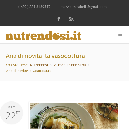
( +39 ) 331.3189517
marzia.mirabelli@gmail.com
Aria di novità: la vasocottura
You Are Here:
Nutrendosi
Alimentazione sana
Aria di novità: la vasocottura
SET
22
th